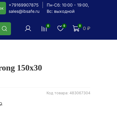
+79169907875
Пн-Сб: 10:00 - 19:00,
ок
sales@ibsafe.ru
Вс: выходной
0
0
0
0 ₽
rong 150x30
Код товара: 483067304
₽