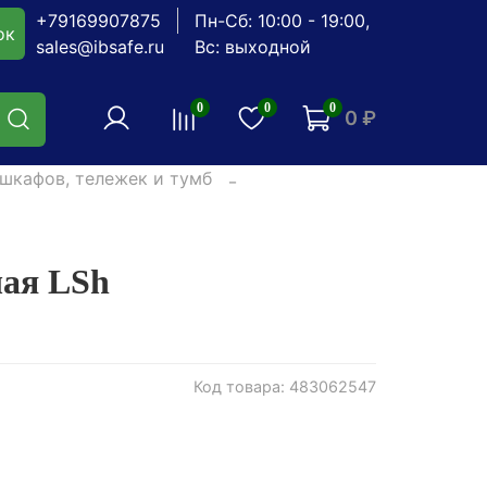
+79169907875
Пн-Сб: 10:00 - 19:00,
ок
sales@ibsafe.ru
Вс: выходной
0
0
0
0 ₽
шкафов, тележек и тумб
ая LSh
Код товара: 483062547