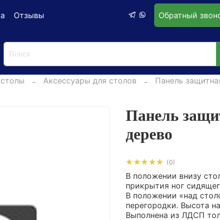
ка
Отзывы
Обратный звон
 столы
Аксессуары для столов
Панель защитна
Панель защи
дерево
(0)
В положении внизу сто
прикрытия ног сидяще
В положении «над стол
перегородки. Высота н
Выполнена из ЛДСП то