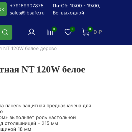
+79169907875
Пн-Сб: 10:00 - 19:00,
ок
sales@ibsafe.ru
Вс: выходной
0
0
0
0 ₽
я NT 120W белое дерево
тная NT 120W белое
ла панель защитная предназначена для
го
ом» выполняет роль настольной
ад столешницей – 215 мм
лщиной 18 мм