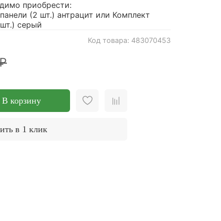
димо приобрести:
анели (2 шт.) антрацит или Комплект
шт.) серый
Код товара: 483070453
 ₽
В корзину
ить в 1 клик