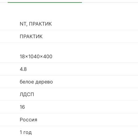
NT, ПРАКТИК
ПРАКТИК
18x1040x400
4.8
белое дерево
ЛДСП
16
Россия
1 год