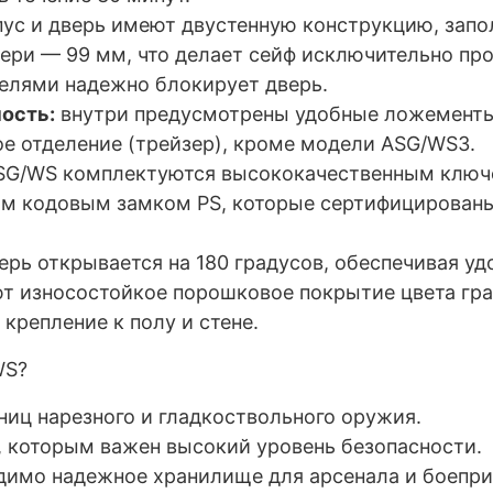
ус и дверь имеют двустенную конструкцию, зап
вери — 99 мм, что делает сейф исключительно пр
гелями надежно блокирует дверь.
ость:
внутри предусмотрены удобные ложементы 
е отделение (трейзер), кроме модели
ASG
/
WS
3.
SG
/
WS
комплектуются высококачественным клю
ым кодовым замком PS, которые сертифицированы
ерь открывается на 180 градусов, обеспечивая уд
 износостойкое порошковое покрытие цвета граф
крепление к полу и стене.
WS?
иц нарезного и гладкоствольного оружия.
, которым важен высокий уровень безопасности.
димо надежное хранилище для арсенала и боепри