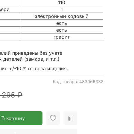
110
вери
1
электронный кодовый
есть
есть
графит
елий приведены без учета
деталей (замков, и т.п.)
ие +/-10 % от веса изделия.
Код товара: 483066332
 295 ₽
В корзину