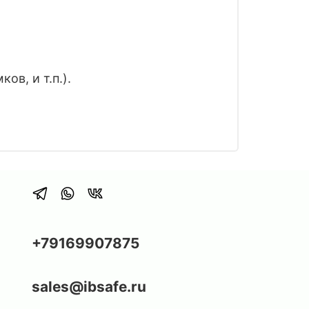
в, и т.п.).
+79169907875
sales@ibsafe.ru