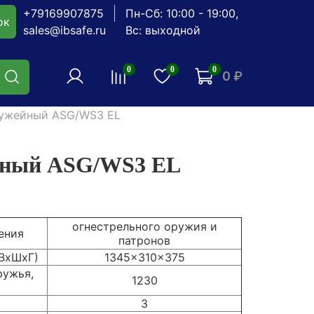
+79169907875
Пн-Сб: 10:00 - 19:00,
ок
sales@ibsafe.ru
Вс: выходной
0
0
0
0 ₽
ужейный ASG/WS3 EL
йный ASG/WS3 EL
огнестрельного оружия и
ения
патронов
(ВхШхГ)
1345x310x375
ружья,
1230
3