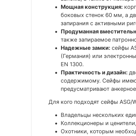
Мощная конструкция:
корп
боковых стенок 60 мм, а д
запирания с активными ри
Продуманная вместительн
также запираемое патронно
Надежные замки:
c
ейфы
A
(Германия) или электронн
EN
1300.
Практичность и дизайн:
дв
содержимому. Сейфы имеют
предусматривают анкерное 
Для кого подходят сейфы ASG/
Владельцы нескольких един
Коллекционеры и ценители
Охотники, которым необхо