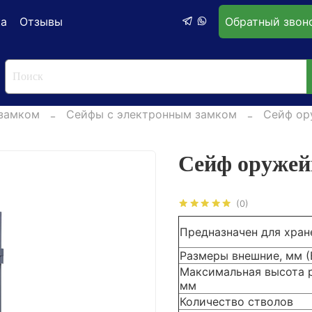
ка
Отзывы
Обратный звон
замком
Сейфы с электронным замком
Сейф ор
Сейф оруже
(0)
Предназначен для хран
Размеры внешние, мм 
Максимальная высота 
мм
Количество стволов