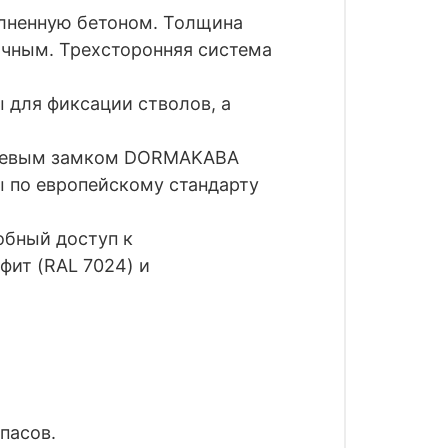
олненную бетоном. Толщина
очным. Трехсторонняя система
для фиксации стволов, а
чевым замком
DORMAKABA
 по европейскому стандарту
обный доступ к
ит (RAL 7024) и
пасов.