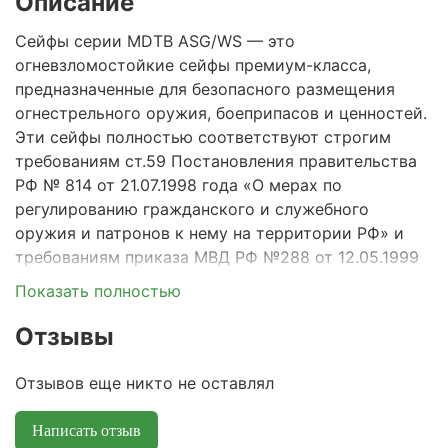
Описание
Сейфы серии MDTB ASG/WS — это
огневзломостойкие сейфы премиум-класса,
предназначенные для безопасного размещения
огнестрельного оружия, боеприпасов и ценностей.
Эти сейфы полностью соответствуют строгим
требованиям ст.59 Постановления правительства
РФ № 814 от 21.07.1998 года «О мерах по
регулированию гражданского и служебного
оружия и патронов к нему на территории РФ» и
требованиям приказа МВД РФ №288 от 12.05.1999
года., а также сертифицированы по европейским
Показать полностью
стандартам EN 1143-1 и EN 15659.
Отзывы
Высокий класс защиты:
сейфы обладают
сертификатом взломостойкости класс 1 по
Отзывов еще никто не оставлял
европейскому стандарту EN 1143-1 и классом
огнестойкости LFS 30P (EN 15659), что
Написать отзыв
обеспечивает защиту содержимого от взлома,