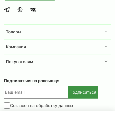
позволяют гармонично вписать сейф в любой
интерьер.
Внимание!
Товары
Габариты изделий приведены без учета
габаритов выступающих деталей (замков, и
Компания
т.п.).
Допустимое отклонение +/- 10% от веса
Покупателям
изделия.
Подписаться на рассылку:
Подписаться
Согласен на обработку данных