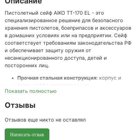
Описание
Пистолетный сейф AIKO ТТ-170 EL - это
специализированное решение для безопасного
хранения пистолетов, боеприпасов и аксессуаров
в домашних условиях или на предприятии. Сейф
соответствует требованиям законодательства РФ
и обеспечивает защиту оружия от
несанкционированного доступа, детей и
посторонних лиц.
Прочная стальная конструкция:
корпус и
дверь сейфа изготовлены из
Показать полностью
высококачественной стали, что гарантирует
устойчивость к механическим повреждениям
Отзывы
и попыткам взлома.
Компактные размеры:
сейф легко
Отзывов еще никто не оставлял
размещается в шкафу, на полке или в нише, не
занимая много места и обеспечивая быстрый
Написать отзыв
доступ к оружию только владельцу.