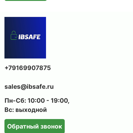
Надёжный замок:
сейф серии ТТ оснащается
электронным кодовым замком, что
обеспечивает высокий уровень безопасности
и удобство эксплуатации.
Анкерное крепление:
для дополнительной
защиты предусмотрены отверстия для
крепления сейфа к стене или полу, что
исключает возможность его выноса.
Соответствие требованиям МВД РФ:
сейф
+79169907875
серии ТТ полностью соответствуют
требованиям ст.59 Постановления
правительства РФ № 814 от 21.07.1998 года «О
sales@ibsafe.ru
мерах по регулированию гражданского и
служебного оружия и патронов к нему на
Пн-Сб: 10:00 - 19:00,
территории РФ» и требованиям приказа МВД
Вс: выходной
РФ №288 от 12.05.1999 года.
Эстетичный внешний вид:
лаконичный дизайн
Обратный звонок
и износостойкое порошковое покрытие