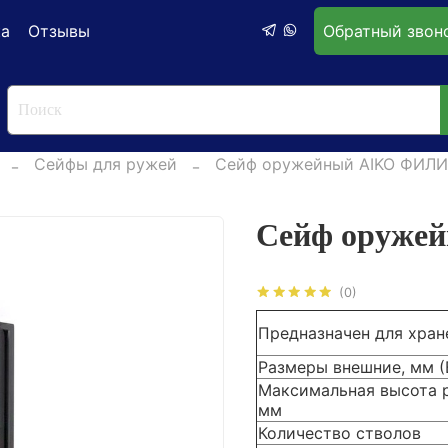
ка
Отзывы
Обратный звон
Сейфы для ружей
Сейф оружейный AIKO ФИЛИ
Сейф оруже
(0)
Предназначен для хран
Размеры внешние, мм 
Максимальная высота 
мм
Количество стволов