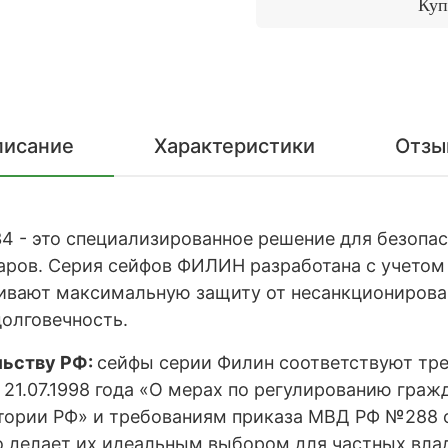
Куп
писание
Характеристики
Отзы
 - это специализированное решение для безопас
аров. Серия сейфов ФИЛИН разработана с учетом
ивают максимальную защиту от несанкционирован
долговечность.
льству РФ:
c
ейфы серии Филин соответствуют тре
 21.07.1998 года «О мерах по регулированию гра
итории РФ» и требованиям приказа МВД РФ №288 о
о делает их идеальным выбором для частных влад