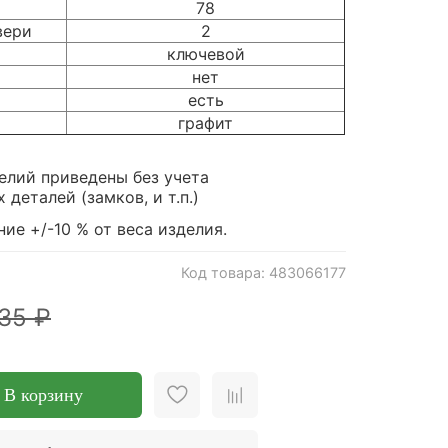
78
вери
2
ключевой
нет
есть
графит
елий приведены без учета
деталей (замков, и т.п.)
ие +/-10 % от веса изделия.
Код товара: 483066177
35 ₽
В корзину