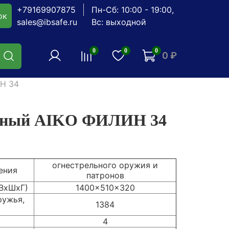
+79169907875
Пн-Сб: 10:00 - 19:00,
ок
sales@ibsafe.ru
Вс: выходной
0
0
0
0 ₽
Н 34
йный AIKO ФИЛИН 34
огнестрельного оружия и
ения
патронов
(ВхШхГ)
1400x510x320
ружья,
1384
4