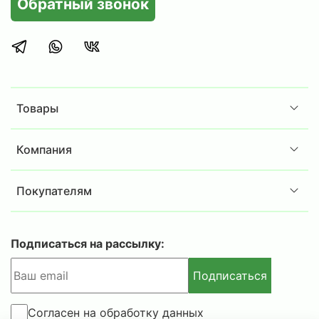
Обратный звонок
РФ №288 от 12.05.1999 года.
Внимание!
Габариты изделий приведены без учета
габаритов выступающих деталей (замков, и
Товары
т.п.).
Допустимое отклонение +/- 10% от веса
Компания
изделия.
Покупателям
Подписаться на рассылку:
Подписаться
Согласен на обработку данных