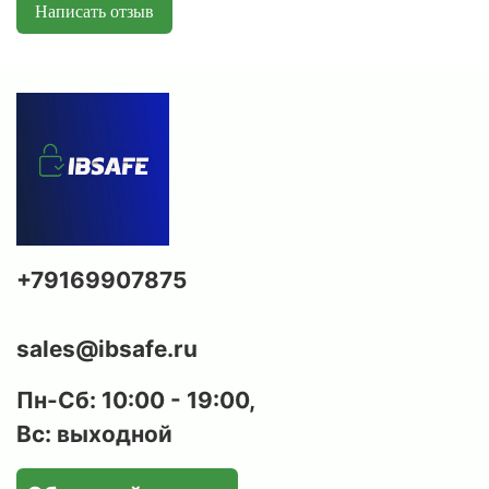
Написать отзыв
модели сейфы серии Чирок имеют
комплектацию два ключевых замка или один
электронным кодовый
PLS
+ один ключевой
замок.
Анкерное крепление:
все модели имеют
отверстия для крепления к стене, что
позволяет закрепить сейф.
Современный дизайн:
износостойкое
порошковое покрытие и простой дизайн
позволяют сейфам Чирок гармонично
+79169907875
вписаться в любой интерьер.
Соответствие требованиям МВД РФ:
сейфы
серии Чирок полностью соответствуют
sales@ibsafe.ru
требованиям ст.59 Постановления
правительства РФ № 814 от 21.07.1998 года «О
Пн-Сб: 10:00 - 19:00,
мерах по регулированию гражданского и
Вс: выходной
служебного оружия и патронов к нему на
территории РФ» и требованиям приказа МВД