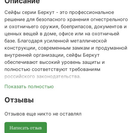
Описание
Сейфы серии Беркут - это профессиональное
решение для безопасного хранения огнестрельного
и охотничьего оружия, боеприпасов, документов и
ценных вещей в доме, офисе или на охотничьей
базе. Благодаря усиленной металлической
конструкции, современным замкам и продуманной
внутренней организации, сейфы Беркут
обеспечивают высокий уровень защиты и
полностью соответствуют требованиям
российского законодательства.
Показать полностью
Взломостойкая конструкция:
корпус и дверь
сейфов Беркут выполнены из высокопрочной
Отзывы
стали 2 мм, что соответствует требованиям к
хранению оружия.
Отзывов еще никто не оставлял
Разнообразие замков:
в зависимости от
модели, сейфы Беркут оснащаются двумя
Написать отзыв
ключевыми замками или комбинацией