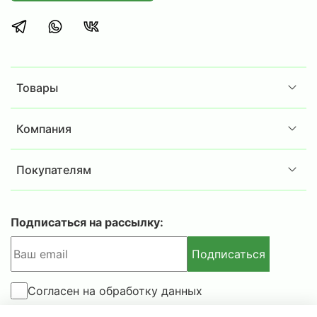
вид, износостойкое порошковое покрытие
позволяют сейфам Беркут гармонично
вписаться в домашний интерьер, в кабинет
или охотничью комнату.
Соответствие требованиям МВД РФ:
сейфы
серии Беркут полностью соответствуют
Товары
требованиям ст.59 Постановления
правительства РФ № 814 от 21.07.1998 года «О
Компания
мерах по регулированию гражданского и
служебного оружия и патронов к нему на
Покупателям
территории РФ» и требованиям приказа МВД
РФ №288 от 12.05.1999 года.
Подписаться на рассылку:
Внимание!
Подписаться
Габариты изделий приведены без учета
габаритов выступающих деталей (замков, и
Согласен на обработку данных
т.п.).