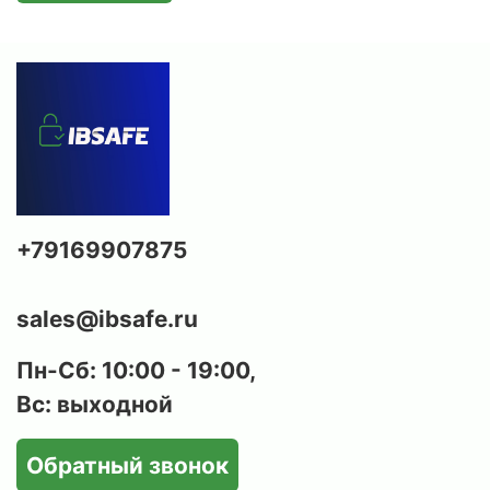
электронного кодового замка с ключевым
замком, что дает возможность выбрать
удобный вариант пользования сейфом любому
пользователю.
Оптимальная организация внутреннего
пространства:
внутри предусмотрены
ложементы для ружей и карабинов, съёмные
полки, патронные отделения и
дополнительные секции для аксессуаров и
+79169907875
документов. Это обеспечивает удобство и
порядок при хранении оружия и
сопутствующих предметов.
sales@ibsafe.ru
Анкерное крепление:
все модели
оборудованы отверстиями для крепления к
Пн-Сб: 10:00 - 19:00,
стене, что исключает возможность
Вс: выходной
несанкционированного выноса сейфа
злоумышленниками.
Обратный звонок
Современный дизайн:
сдержанный внешний