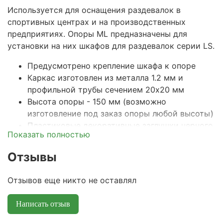
Используется для оснащения раздевалок в
спортивных центрах и на производственных
предприятиях. Опоры ML предназначены для
установки на них шкафов для раздевалок серии LS.
Предусмотрено крепление шкафа к опоре
Каркас изготовлен из металла 1.2 мм и
профильной трубы сечением 20х20 мм
Высота опоры - 150 мм (возможно
изготовление под заказ опоры любой высоты)
Пластиковые декоративные заглушки черного
Показать полностью
цвета (с резьбой для установки Винтов Strong
MS регулировочных). Винты приобретаются
Отзывы
отдельно.
Цвет каркаса: серый полуматовый (RAL 7038)
Отзывов еще никто не оставлял
Тип покрытия: порошковое, влагоустойчивое
Поставляются в разобранном виде
Написать отзыв