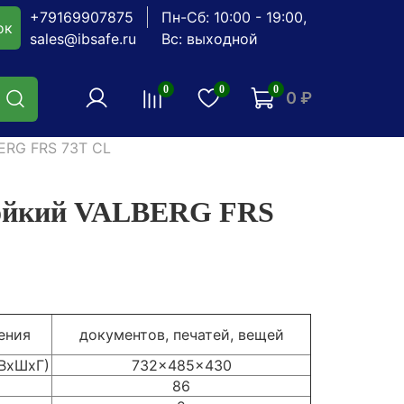
+79169907875
Пн-Сб: 10:00 - 19:00,
ок
sales@ibsafe.ru
Вс: выходной
0
0
0
0 ₽
ERG FRS 73T CL
тойкий VALBERG FRS
ения
документов, печатей, вещей
(ВхШхГ)
732x485x430
86