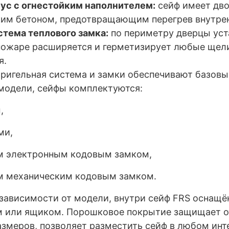
ус с огнестойким наполнителем:
сейф имеет дво
ким бетоном, предотвращающим перегрев внутрен
истема теплового замка:
по периметру дверцы уст
 пожаре расширяется и герметизирует любые щел
я.
ригельная система и замки обеспечивают базов
 модели, сейфы комплектуются
:
,
ми,
м электронным кодовым замком,
м механическим кодовым замком.
зависимости от модели, внутри сейф FRS оснащ
 или ящиком. Порошковое покрытие защищает от
змеров, позволяет разместить сейф в любом инт