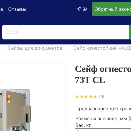
ка
Отзывы
Обратный звон
Сейфы для документов
Сейф огнестойкий VALB
Сейф огнес
73T CL
(0)
Предназначен для хран
Размеры внешние, мм 
Вес, кг