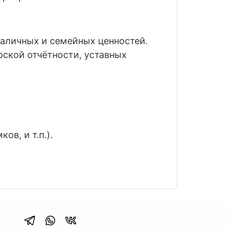
наличных и семейных ценностей.
рской отчётности, уставных
в, и т.п.).