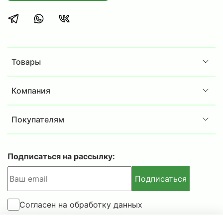
несанкционированному доступу.
Эргономичный и лаконичный дизайн
:
·
гармонично вписывается в любой
современный интерьер, дополняет
корпоративный стиль офиса.
Товары
Легкость ухода и эксплуатации
: поверхность
·
устойчива к царапинам, легко очищается от
Компания
загрязнений, сохраняет презентабельный вид
на протяжении многих лет.
Покупателям
Сборка:
шкафы поставляются в разобранном
·
виде и легко собираются с помощью зацепов
Подписаться на рассылку:
и винтов (входят в комплект) и простого
инструмента.
Подписаться
Согласен на обработку данных
Внимание!