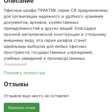
Описание
Офисные шкафы ПРАКТИК серии CB предназначены
для организации надежного и удобного хранения
документов, архивов, хозяйственных
принадлежностей и других вещей. Благодаря
прочной металлической конструкции и стильному
внешнему виду, эта серия шкафов станет
идеальным выбором для любых офисных
пространств, государственных учреждений,
учебных заведений и производственных
помещений.
Показать полностью
Долговечный металлический корпус:
·
выполнен из высококачественной стали и
Отзывы
покрыт порошковой окраской, которая
устойчива к износу и повреждениям.
Отзывов еще никто не оставлял
Изделия соответствуют требованиям ГОСТ
16371-2014, Р 56513-2015.
Написать отзыв