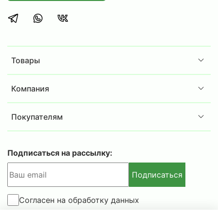
большинстве моделей предусмотрено
отдельное внутреннее отделение для хранения
особо ценных вещей или наличных,
запирающееся на отдельный замок. Это
повышает уровень безопасности и удобство
эксплуатации.
Товары
Износостойкое покрытие:
корпус покрыт
порошковой краской, что защищает сейф от
Компания
царапин и коррозии, а также придаёт ему
современный внешний вид.
Покупателям
Внимание!
Подписаться на рассылку:
Габариты изделий приведены без учета
Подписаться
габаритов выступающих деталей (замков, и
т.п.).
Допустимое отклонение +/- 10% от веса
Согласен на обработку данных
изделия.