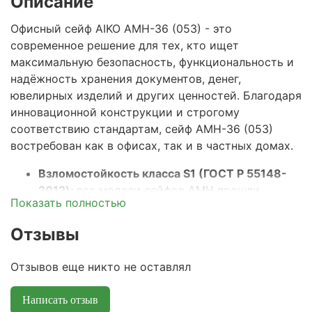
Описание
Офисный сейф AIKO AMH-36 (053) - это
современное решение для тех, кто ищет
максимальную безопасность, функциональность и
надёжность хранения документов, денег,
ювелирных изделий и других ценностей. Благодаря
инновационной конструкции и строгому
соответствию стандартам, сейф AMH-36 (053)
востребован как в офисах, так и в частных домах.
Взломостойкость класса S1 (ГОСТ Р 55148-
2012):
все модели сейфов AMH прошли
Показать полностью
сертификацию на устойчивость к взлому и
соответствуют российскому стандарту
Отзывы
взломостойкости. Это гарантирует защиту
содержимого от несанкционированного
Отзывов еще никто не оставлял
доступа.
Многослойная конструкция и армированный
Написать отзыв
бетон:
корпус и дверь сейфа состоят из двух