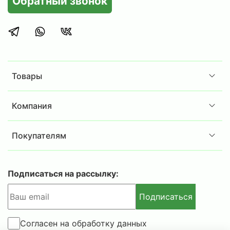
Обратный звонок
защищает корпус от царапин и придает
изделию современный вид.
Внимание!
Габариты изделий приведены без учета
габаритов выступающих деталей (замков, и
Товары
т.п.).
Допустимое отклонение +/- 10% от веса
Компания
изделия.
Покупателям
Подписаться на рассылку:
Подписаться
Согласен на обработку данных