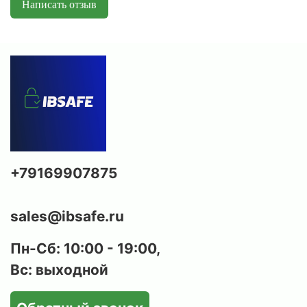
Написать отзыв
дверь изготовлены из стали, что обеспечивает
базовую защиту от несанкционированного
доступа и механических воздействий.
Надежный замок:
оснащается современным
электронным замком PLS
с функцией
аварийного открывания мастер-ключом, что
повышает безопасность и удобство
использования сейфа
(под заказ возможна
установка биометрического кодового замка
PLS FD).
+79169907875
Возможность анкерного крепления:
предусмотрены отверстия для крепления
sales@ibsafe.ru
сейфа к стене и/или полу, что предотвращает
вынос сейфа злоумышленниками.
Пн-Сб: 10:00 - 19:00,
Вс: выходной
Стильный внешний вид:
cейф покрыт
износостойкой порошковой краской с
эффектом молотковой эмали, которая