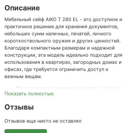
Описание
Мебельный сейф AIKO Т 280 EL
- это доступное и
практичное решение для хранения документов,
небольших сумм наличных, печатей, личного
короткоствольного оружия и других ценностей.
Благодаря компактным размерам и надежной
конструкции, эта модель идеально подходит для
использования в квартирах, загородных домах и
офисах, где требуется ограничить доступ к
важным вещам.
Компактность и универсальность:
габариты
Показать полностью
сейфа позволяют установить его в любом
удобном месте - дома, в офисе, гостинице или
Отзывы
на даче. Он отлично впишется в интерьер и не
бросается в глаза.
Отзывов еще никто не оставлял
Прочная стальная конструкция:
корпус и