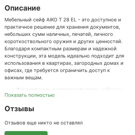
Описание
Мебельный сейф AIKO Т 28 EL
- это доступное и
практичное решение для хранения документов,
небольших сумм наличных, печатей, личного
короткоствольного оружия и других ценностей.
Благодаря компактным размерам и надежной
конструкции, эта модель идеально подходит для
использования в квартирах, загородных домах и
офисах, где требуется ограничить доступ к
важным вещам.
Компактность и универсальность:
габариты
Показать полностью
сейфа позволяют установить его в любом
удобном месте - дома, в офисе, гостинице или
Отзывы
на даче. Он отлично впишется в интерьер и не
бросается в глаза.
Отзывов еще никто не оставлял
Прочная стальная конструкция:
корпус и