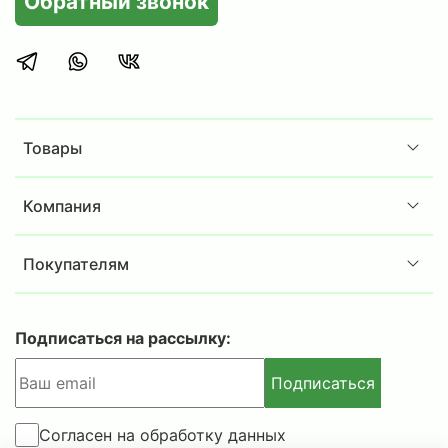
Обратный звонок
защищает корпус от царапин и придает
изделию современный вид.
Внимание!
Габариты изделий приведены без учета
габаритов выступающих деталей (замков, и
Товары
т.п.).
Допустимое отклонение +/- 10% от веса
Компания
изделия.
Покупателям
Подписаться на рассылку:
Подписаться
Согласен на обработку данных