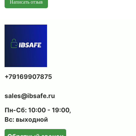
Написать отзыв
дверь изготовлены из стали, что обеспечивает
базовую защиту от несанкционированного
доступа и механических воздействий.
Надежный замок:
оснащается современным
электронным замком PLS
с функцией
аварийного открывания мастер-ключом, что
повышает безопасность и удобство
использования сейфа
(под заказ возможна
установка биометрического кодового замка
PLS FD).
+79169907875
Возможность анкерного крепления:
предусмотрены отверстия для крепления
sales@ibsafe.ru
сейфа к стене и/или полу, что предотвращает
вынос сейфа злоумышленниками.
Пн-Сб: 10:00 - 19:00,
Вс: выходной
Стильный внешний вид:
cейф покрыт
износостойкой порошковой краской с
эффектом молотковой эмали, которая