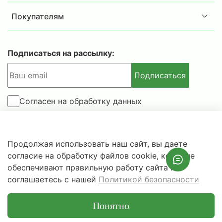
Покупателям
Подписаться на рассылку:
Подписаться
Согласен на обработку данных
© 2025-2026 IBSAFE.RU – Интернет-магазин сейфов и
Продолжая использовать наш сайт, вы даете
металлической мебели.
согласие на обработку файлов cookie, которые
Информация о розничных ценах, технических
обеспечивают правильную работу сайта и
характеристиках, наличии на складе носит справочный
соглашаетесь с нашей
Политикой безопасности
характер и не является публичной офертой.
Понятно