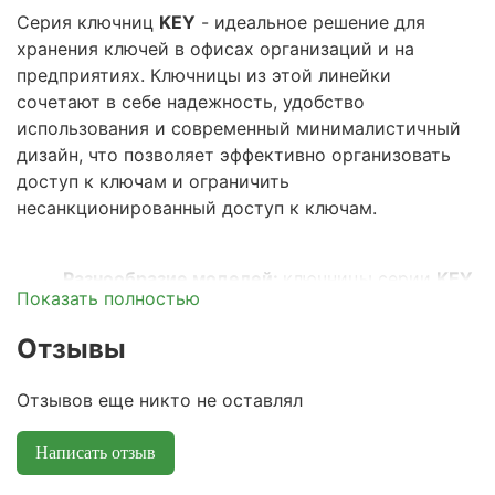
Серия ключниц
KEY
- идеальное решение для
хранения ключей в офисах организаций и на
предприятиях. Ключницы из этой линейки
сочетают в себе надежность, удобство
использования и современный минималистичный
дизайн, что позволяет эффективно организовать
доступ к ключам и ограничить
несанкционированный доступ к ключам.
Разнообразие моделей:
ключницы серии
KEY
·
Показать полностью
представлены в различных моделях с разным
количеством крючков для хранения ключей.
Отзывы
Это позволяет подобрать изделие под любые
задачи - от хранения одного ключа до
Отзывов еще никто не оставлял
массовой систематизации десятков и сотен
комплектов ключей.
Написать отзыв
Надежный замок:
в зависимости от модели,
·