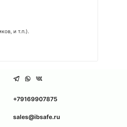
в, и т.п.).
+79169907875
sales@ibsafe.ru