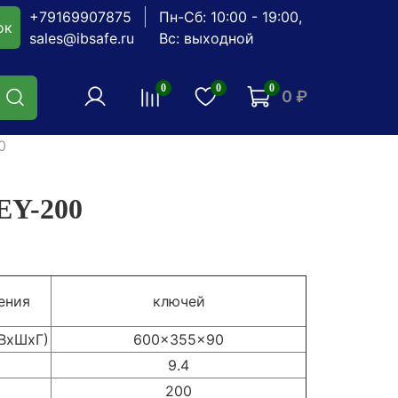
+79169907875
Пн-Сб: 10:00 - 19:00,
ок
sales@ibsafe.ru
Вс: выходной
0
0
0
0 ₽
0
EY-200
ения
ключей
(ВхШхГ)
600x355x90
9.4
200