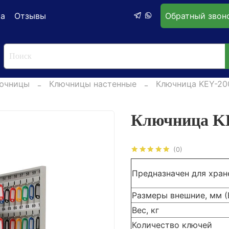
ка
Отзывы
Обратный звон
ючницы
Ключницы настенные
Ключница KEY-20
Ключница K
(0)
Предназначен для хран
Размеры внешние, мм 
Вес, кг
Количество ключей