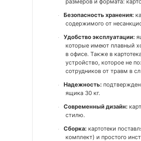
размеров и формата: карт
Безопасность хранения:
ка
·
содержимого от несанкцио
Удобство эксплуатации:
ящ
·
которые имеют плавный хо
в офисе. Также в картоте
устройство, которое не п
сотрудников от травм в с
Надежность:
подтверждена
·
ящика 30 кг.
Современный дизайн:
карт
·
стилю.
Сборка:
картотеки поставл
·
комплект) и простого инс