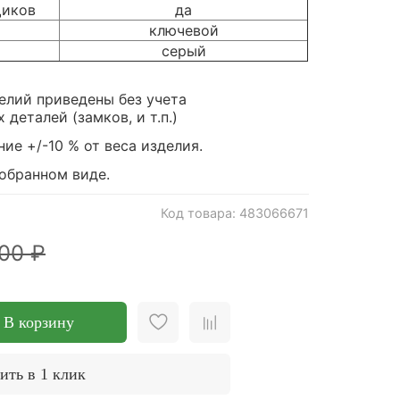
щиков
да
ключевой
серый
елий приведены без учета
деталей (замков, и т.п.)
ие +/-10 % от веса изделия.
зобранном виде.
Код товара: 483066671
00 ₽
В корзину
ить в 1 клик