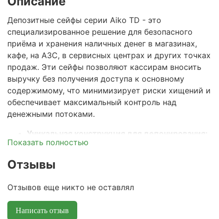
Описание
Депозитные сейфы серии Aiko TD - это
специализированное решение для безопасного
приёма и хранения наличных денег в магазинах,
кафе, на АЗС, в сервисных центрах и других точках
продаж. Эти сейфы позволяют кассирам вносить
выручку без получения доступа к основному
содержимому, что минимизирует риски хищений и
обеспечивает максимальный контроль над
денежными потоками.
Уникальная конструкция для депонирования:
Показать полностью
главная особенность сейфов Aiko TD - наличие
отверстия для загрузки денег или конверта.
Отзывы
Кассир может легко поместить купюры или
конверт в специальное отделение, после чего
Отзывов еще никто не оставлял
они автоматически попадают в основной
отсек, доступ к которому есть только у
Написать отзыв
уполномоченного лица (менеджера,