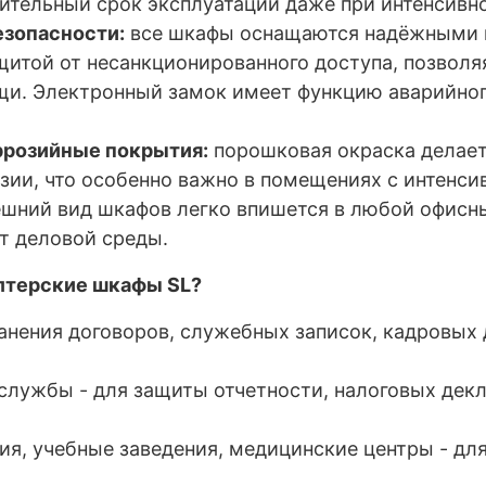
лительный срок эксплуатации даже при интенсив
езопасности:
все шкафы оснащаются надёжными 
щитой от несанкционированного доступа, позволя
ещи. Электронный замок имеет функцию аварийно
ррозийные покрытия:
порошковая окраска делает
зии, что особенно важно в помещениях с интенси
шний вид шкафов легко впишется в любой офисны
т деловой среды.
алтерские шкафы SL?
анения договоров, служебных записок, кадровых 
службы - для защиты отчетности, налоговых дек
я, учебные заведения, медицинские центры - для