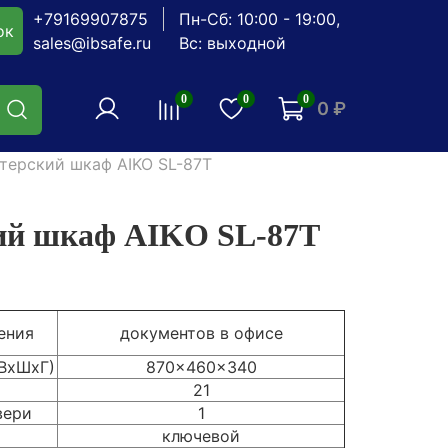
+79169907875
Пн-Сб: 10:00 - 19:00,
ок
sales@ibsafe.ru
Вс: выходной
0
0
0
0 ₽
терский шкаф AIKO SL-87Т
ий шкаф AIKO SL-87Т
ения
документов в офисе
(ВхШхГ)
870x460x340
21
вери
1
ключевой