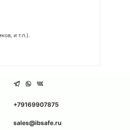
в, и т.п.).
+79169907875
sales@ibsafe.ru